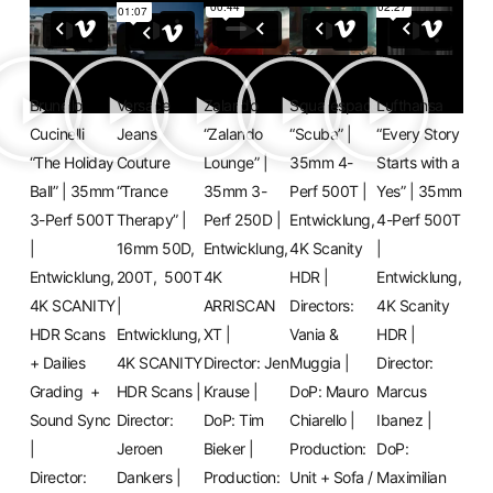
Brunello
Versace
Zalando
Squarespace
Lufthansa
Cucinelli
Jeans
“Zalando
“Scuba” |
“Every Story
“The Holiday
Couture
Lounge” |
35mm 4-
Starts with a
Ball” | 35mm
“Trance
35mm 3-
Perf 500T |
Yes” | 35mm
3-Perf 500T
Therapy” |
Perf 250D |
Entwicklung,
4-Perf 500T
|
16mm 50D,
Entwicklung,
4K Scanity
|
Entwicklung,
200T, 500T
4K
HDR |
Entwicklung,
4K SCANITY
|
ARRISCAN
Directors:
4K Scanity
HDR Scans
Entwicklung,
XT |
Vania &
HDR |
+ Dailies
4K SCANITY
Director:
Jen
Muggia
|
Director:
Grading +
HDR Scans |
Krause
|
DoP: Mauro
Marcus
Sound Sync
Director:
DoP:
Tim
Chiarello |
Ibanez |
|
Jeroen
Bieker
|
Production:
DoP:
Director:
Dankers
|
Production:
Unit + Sofa /
Maximilian