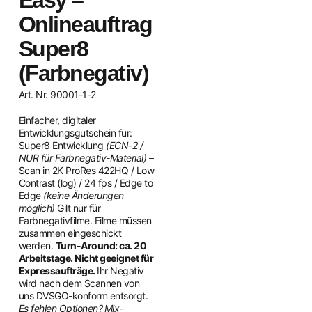
Easy –
Onlineauftrag
Super8
(Farbnegativ)
Art. Nr. 90001-1-2
Einfacher, digitaler
Entwicklungsgutschein für:
Super8 Entwicklung
(ECN-2 /
NUR für Farbnegativ-Material)
–
Scan in 2K ProRes 422HQ / Low
Contrast (log) / 24 fps / Edge to
Edge
(keine Änderungen
möglich)
Gilt nur für
Farbnegativfilme. Filme müssen
zusammen eingeschickt
werden.
Turn-Around: ca. 20
Arbeitstage. Nicht geeignet für
Expressaufträge.
Ihr Negativ
wird nach dem Scannen von
uns DVSGO-konform entsorgt.
Es fehlen Optionen?
Mix-