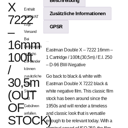
Beschreibung
X
Enthält
Zusätzliche Informationen
7222
19% VAT
zzgl.
GPSR
–
Versand
Bei
16mm
Beschreibung
Lieferungen
Eastman Double X – 7222 16mm –
100ft
in Nicht-
1 Cartridge / 100ft.(30,5m) / E.I. 250
EU-Länder
– D-96 BW-Negative
/
können
Go back to black & white with
zusätzliche
30,5m
Eastman Double X 7222 black &
Zölle,
(OUT
white negative film. This classic film
Steuern
stock has been around since the
und
OF
1950s and will render a timeless
Gebühren
and classic look that is versatile
anfallen.
STOCK)
enough to be relevant today. With a