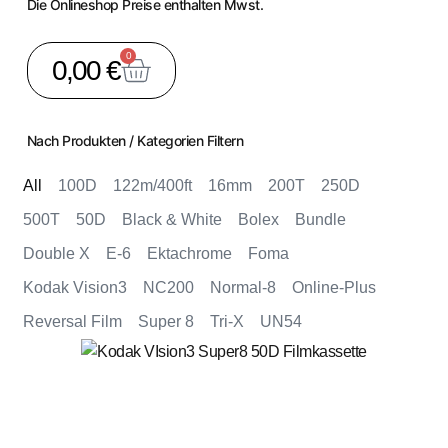
Die Onlineshop Preise enthalten Mwst.
0
0,00
€
Nach Produkten / Kategorien Filtern
All
100D
122m/400ft
16mm
200T
250D
500T
50D
Black & White
Bolex
Bundle
Double X
E-6
Ektachrome
Foma
Kodak Vision3
NC200
Normal-8
Online-Plus
Reversal Film
Super 8
Tri-X
UN54