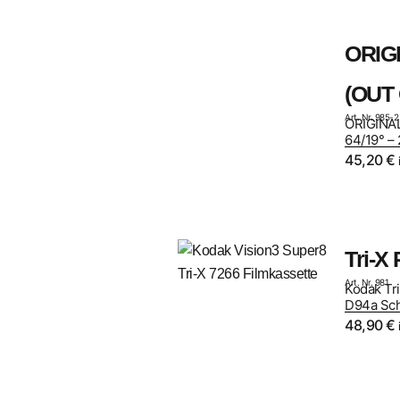
ORIG
(OUT
Art. Nr. 985-2
ORIGINAL
64/19° –
45,20
€
Tri-X
Art. Nr. 981
Kodak Tri
D94a Sc
48,90
€