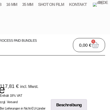
DE
8
16 MM
35 MM
SHOT ON FILM
KONTAKT
ROCESS PAID BUNDLES
0
0,00
€
e
117,81
€
incl. Mwst.
Enthält 19% VAT
zzgl.
Versand
Beschreibung
Bei Lieferungen in Nicht-EU-Länder