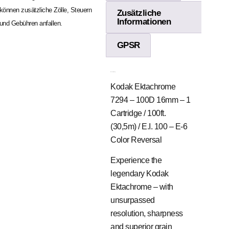
können zusätzliche Zölle, Steuern
Zusätzliche
Informationen
und Gebühren anfallen.
GPSR
Beschreibung
Kodak Ektachrome
7294 – 100D 16mm – 1
Cartridge / 100ft.
(30,5m) / E.I. 100 – E-6
Color Reversal
Experience the
legendary Kodak
Ektachrome – with
unsurpassed
resolution, sharpness
and superior grain