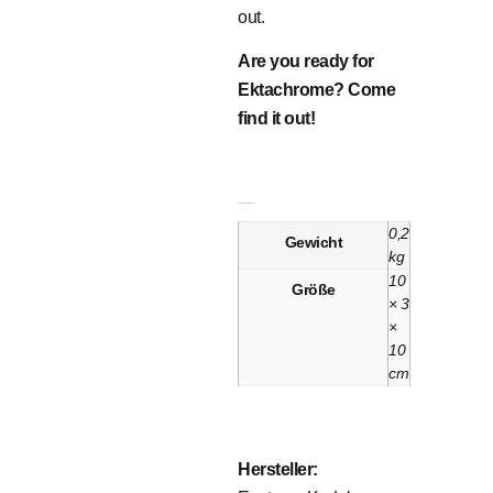
out.
Are you ready for
Ektachrome? Come
find it out!
Zusätzliche Informationen
0,2
Gewicht
kg
10
Größe
× 3
×
10
cm
Hersteller: