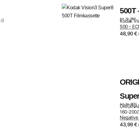
500T 
Art. Nr. 989
-8
Kodak Vis
500 – EC
48,90
€
ORIG
Super
Art. Nr. 9851
ORIGINAL
160-200/2
Negative
43,99
€