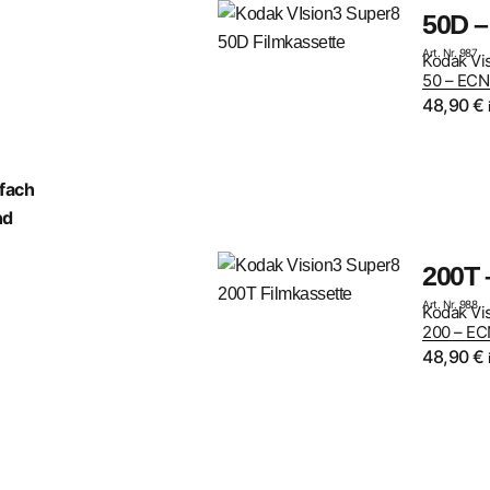
50D –
Art. Nr. 987
Kodak Vis
50 – ECN
48,90
€
nfach
nd
200T 
Art. Nr. 988
Kodak Vis
200 – EC
48,90
€