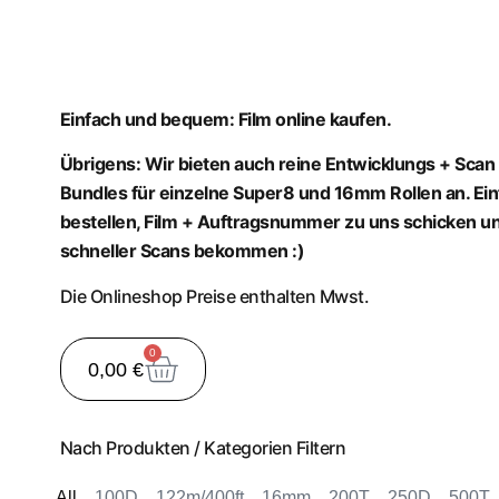
Einfach und bequem: Film online kaufen.
Übrigens: Wir bieten auch reine Entwicklungs + Scan
Bundles für einzelne Super8 und 16mm Rollen an. Ei
bestellen, Film + Auftragsnummer zu uns schicken u
schneller Scans bekommen :)
Die Onlineshop Preise enthalten Mwst.
0
0,00
€
Nach Produkten / Kategorien Filtern
All
100D
122m/400ft
16mm
200T
250D
500T