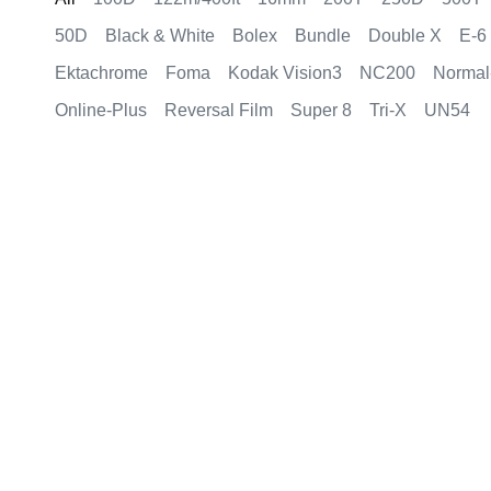
50D
Black & White
Bolex
Bundle
Double X
E-6
Ektachrome
Foma
Kodak Vision3
NC200
Normal
Online-Plus
Reversal Film
Super 8
Tri-X
UN54