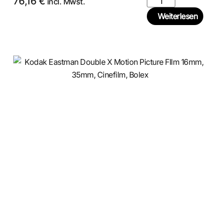
76,16
€
incl. Mwst.
Weiterlesen