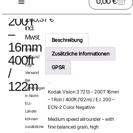
0,00
€
200T
265,37
€
incl.
–
Mwst.
Beschreibung
16mm
Enthält
Zusätzliche Informationen
400ft
19% VAT
zzgl.
GPSR
/
Versand
Bei
122m
Beschreibung
Lieferungen
Kodak Vision 3 7213 – 200T 16mm
in Nicht-
– 1 Roll / 400ft.(122m) / E.I. 200 –
EU-
ECN-2 Color Negative
Länder
Medium speed allrounder – with
können
fine balanced grain, high
zusätzliche